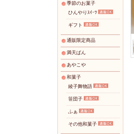
季節のお菓子
ひんやりｽｲｰﾂ
ギフト
通販限定商品
満天ぱん
あやこや
和菓子
綾子舞物語
笹団子
ふぁ
その他和菓子