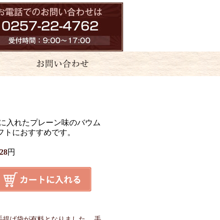
箱に入れたプレーン味のバウム
フトにおすすめです。
28
円
】
、手提げ袋が有料となりました。 手