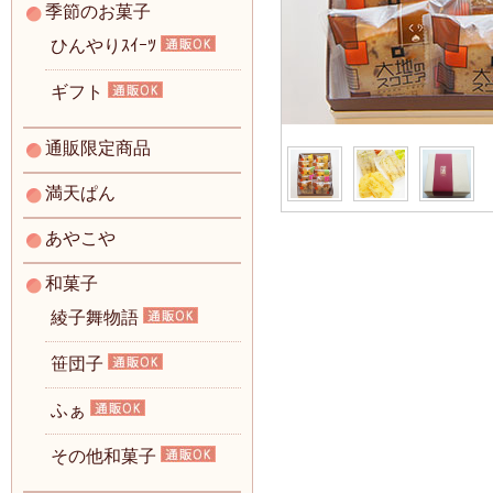
季節のお菓子
ひんやりｽｲｰﾂ
ギフト
通販限定商品
満天ぱん
あやこや
和菓子
綾子舞物語
笹団子
ふぁ
その他和菓子